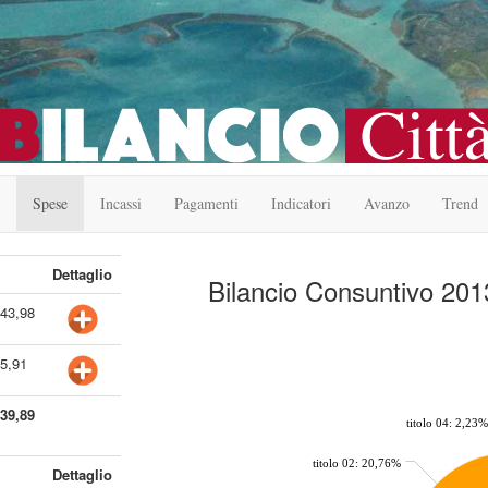
Spese
Incassi
Pagamenti
Indicatori
Avanzo
Trend
Dettaglio
Bilancio Consuntivo 201
543,98
chart by amcharts.com
95,91
539,89
titolo 04: 2,23%
titolo 02: 20,76%
Dettaglio