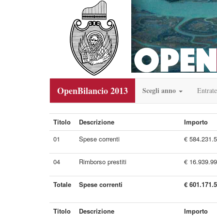
OpenBilancio 2013
Scegli anno
Entrate
Titolo
Descrizione
Importo
01
Spese correnti
€ 584.231.
04
Rimborso prestiti
€ 16.939.9
Totale
Spese correnti
€ 601.171.
Titolo
Descrizione
Importo