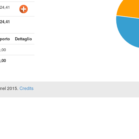
724,41
724,41
porto
Dettaglio
0,00
0,00
 nel 2015.
Credits