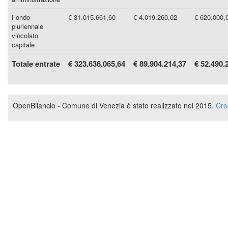
Fondo
€ 31.015.661,60
€ 4.019.260,02
€ 620.000,
pluriennale
vincolato
capitale
Totale entrate
€ 323.636.065,64
€ 89.904.214,37
€ 52.490.
OpenBilancio - Comune di Venezia è stato realizzato nel 2015.
Cre