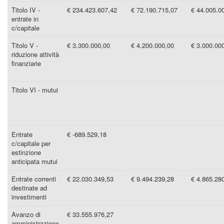
Titolo IV -
€ 234.423.607,42
€ 72.190.715,07
€ 44.005.0
entrate in
c/capitale
Titolo V -
€ 3.300.000,00
€ 4.200.000,00
€ 3.000.00
riduzione attività
finanziarie
Titolo VI - mutui
Entrate
€ -689.529,18
c/capitale per
estinzione
anticipata mutui
Entrate correnti
€ 22.030.349,53
€ 9.494.239,28
€ 4.865.28
destinate ad
investimenti
Avanzo di
€ 33.555.976,27
amministrazione