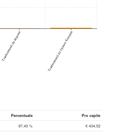
Trasferimenti da Unione Europea
Trasferimenti da imprese
Percentuale
Pro capite
97,43 %
€ 434,52