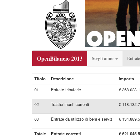
OpenBilancio 2013
Scegli anno
Entrate
Titolo
Descrizione
Importo
01
Entrate tributarie
€ 368.023.
02
Trasferimenti correnti
€ 118.132.
03
Entrate da utilizzo di beni e servizi
€ 134.889.
Totale
Entrate correnti
€ 621.045.