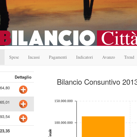
Spese
Incassi
Pagamenti
Indicatori
Avanzo
Trend
Dettaglio
Bilancio Consuntivo 2013
164,80
chart by amcharts.com
150.000.000
765,01
593,54
100.000.000
523,35
Totale