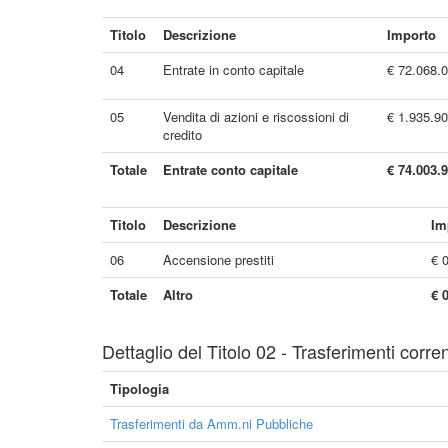
Titolo
Descrizione
Importo
04
Entrate in conto capitale
€ 72.068.
05
Vendita di azioni e riscossioni di
€ 1.935.9
credito
Totale
Entrate conto capitale
€ 74.003.
Titolo
Descrizione
Im
06
Accensione prestiti
€ 
Totale
Altro
€ 
Dettaglio del Titolo 02 - Trasferimenti corren
Tipologia
Trasferimenti da Amm.ni Pubbliche