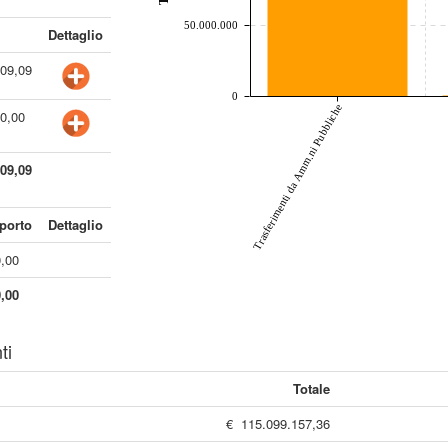
50.000.000
Dettaglio
009,09
0
Trasferimenti da Amm.ni Pubbliche
00,00
909,09
porto
Dettaglio
0,00
0,00
ti
Totale
€ 115.099.157,36