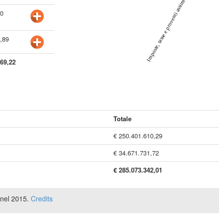
Imposte, tasse e proventi assimilati
30
,89
069,22
Totale
€ 250.401.610,29
€ 34.671.731,72
€ 285.073.342,01
 nel 2015.
Credits