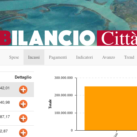
Spese
Incassi
Pagamenti
Indicatori
Avanzo
Trend
chart by amcharts.com
Dettaglio
300.000.000
342,01
200.000.000
Totale
340,98
100.000.000
887,17
32,87
0