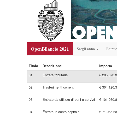
OpenBilancio 2021
Scegli anno
Entrate
Titolo
Descrizione
Importo
01
Entrate tributarie
€ 285.073.
02
Trasferimenti correnti
€ 304.120.
03
Entrate da utilizzo di beni e servizi
€ 101.260.
04
Entrate in conto capitale
€ 71.055.6