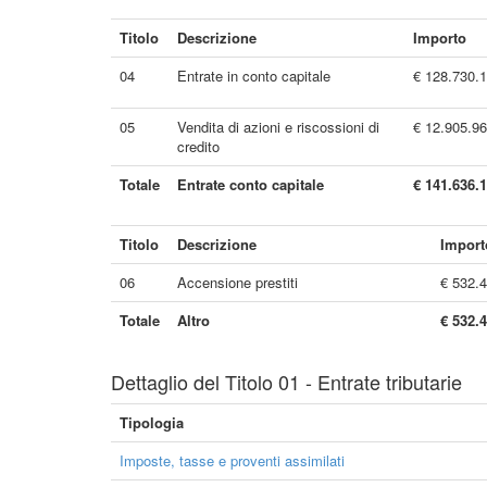
Titolo
Descrizione
Importo
04
Entrate in conto capitale
€ 128.730.
05
Vendita di azioni e riscossioni di
€ 12.905.9
credito
Totale
Entrate conto capitale
€ 141.636.
Titolo
Descrizione
Import
06
Accensione prestiti
€ 532.
Totale
Altro
€ 532.
Dettaglio del Titolo 01 - Entrate tributarie
Tipologia
Imposte, tasse e proventi assimilati