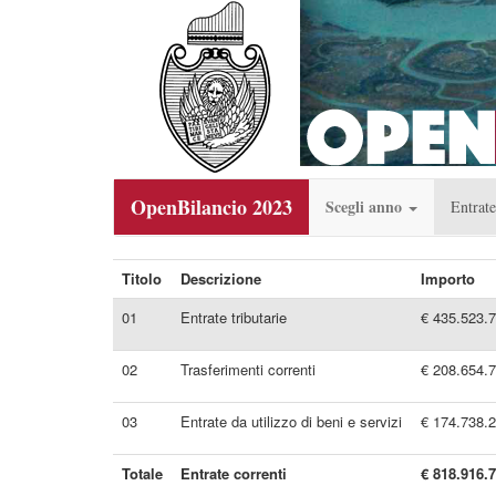
OpenBilancio 2023
Scegli anno
Entrate
Titolo
Descrizione
Importo
01
Entrate tributarie
€ 435.523.
02
Trasferimenti correnti
€ 208.654.
03
Entrate da utilizzo di beni e servizi
€ 174.738.
Totale
Entrate correnti
€ 818.916.