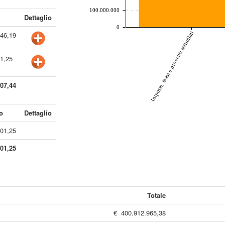
100.000.000
Dettaglio
0
146,19
Imposte, tasse e proventi assimilati
61,25
107,44
o
Dettaglio
401,25
401,25
Totale
€ 400.912.965,38