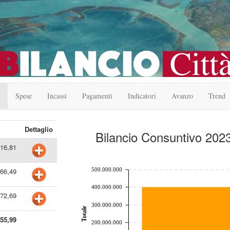
Spese
Incassi
Pagamenti
Indicatori
Avanzo
Trend
Dettaglio
Bilancio Consuntivo 2023
716,81
chart by amcharts.com
500.000.000
766,49
400.000.000
272,69
300.000.000
Totale
755,99
200.000.000